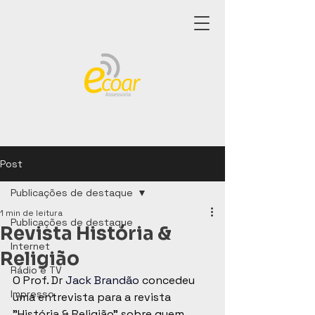
Post
Publicações de destaque
1 min de leitura
Publicações de destaque
Revista História &
Internet
Religião
Rádio e TV
O Prof. Dr 
Jack Brandão
 concedeu 
Impresso
uma entrevista para a revista 
"História & Religião" sobre quem 