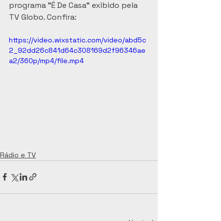
programa "É De Casa" exibido pela 
TV Globo. Confira:
https://video.wixstatic.com/video/abd5c
2_92dd26c841d64c308169d2f96346ae
a2/360p/mp4/file.mp4
Rádio e TV